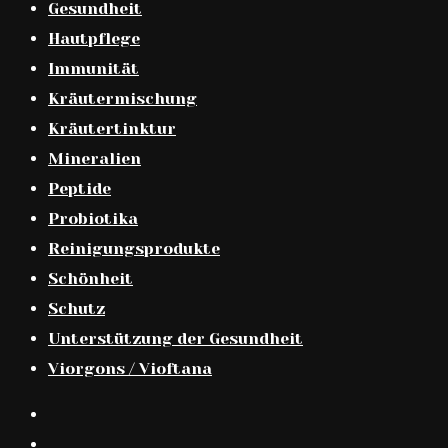
Gesundheit
Hautpflege
Immunität
Kräutermischung
Kräutertinktur
Mineralien
Peptide
Probiotika
Reinigungsprodukte
Schönheit
Schutz
Unterstützung der Gesundheit
Viorgons / Vioftana