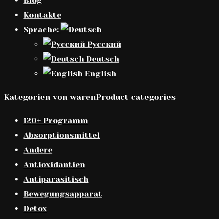
Blog
Kontakte
Sprache:
Русский
Deutsch
English
Kategorien von warenProduct categories
120+ Programm
Absorptionsmittel
Andere
Antioxidantien
Antiparasitisch
Bewegungsapparat
Detox