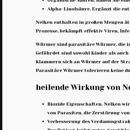
Organische Säuren. Haben Sie eine
Alpha-Linolsäure. Ergänzt die e
Nelken enthalten in großen Mengen äth
Prozesse, bekämpft effektiv Viren, In
Würmer sind parasitäre Würmer, die im
Gefährdet sind sowohl Kinder als auch
Klammern sich an Würmer auf der Straß
Parasitäre Würmer tolerieren keine d
heilende Wirkung von N
Biozide Eigenschaften. Nelken wir
von Parasiten, die Zerstörung von
Verbesserung des Verdauungstrakt