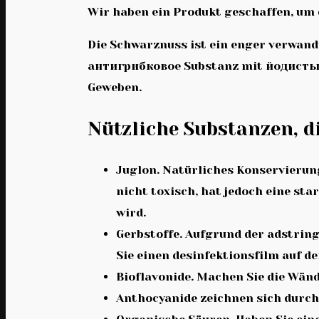
Wir haben ein Produkt geschaffen, um 
Die Schwarznuss ist ein enger verwandt
антигрибковое Substanz mit йодистым 
Geweben.
Nützliche Substanzen, d
Juglon. Natürliches Konservierun
nicht toxisch, hat jedoch eine st
wird.
Gerbstoffe. Aufgrund der adstrin
Sie einen desinfektionsfilm auf de
Bioflavonide. Machen Sie die Wände
Anthocyanide zeichnen sich durch