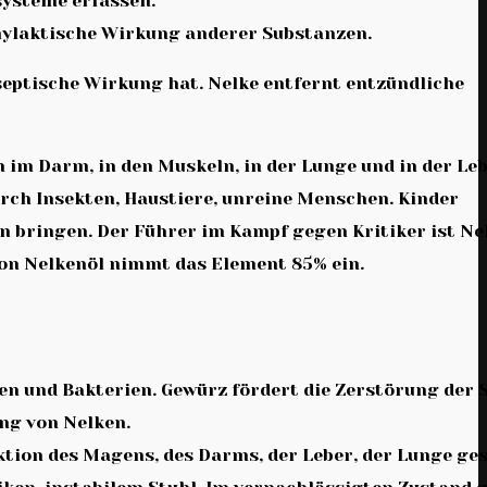
systeme erfassen.
hylaktische Wirkung anderer Substanzen.
septische Wirkung hat. Nelke entfernt entzündliche
im Darm, in den Muskeln, in der Lunge und in der Leb
rch Insekten, Haustiere, unreine Menschen. Kinder
 bringen. Der Führer im Kampf gegen Kritiker ist Nel
on Nelkenöl nimmt das Element 85% ein.
en und Bakterien. Gewürz fördert die Zerstörung der 
ng von Nelken.
ion des Magens, des Darms, der Leber, der Lunge ges