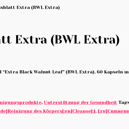
sblatt Extra (BWL Extra)
tt Extra (BWL Extra)
Extra Black Walnut Leaf” (BWL Extra). 60 Kapseln m
inigungsprodukte
,
Unterstützung der Gesundheit
Tag
e]Reinigung des Körpers[:en]Cleanse[:]
,
[:ru]Снижени