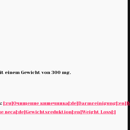
it einem Gewicht von 300 mg.
s:
[:ru]Очищение кишечника[:de]Darmreinigung[:en]B
е веса[:de]Gewichtsreduktion[:en]Weight Loss[:]