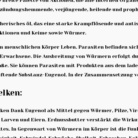
 Breite Palette von Aktionen, die alle internen Organ
ntzündungshemmende, verjüngende, heilende und prop
erisches öl, das eine starke Krampflösende und anti
fektionen und Keime sowie Würmer.
 menschlichen Körper Leben. Parasiten befinden sich 
 Erwachsene. Die Ausbreitung von Würmern erfolgt du
e. Sie können Parasiten mit Produkten aus dem laden
uftende Substanz-Eugenol. In der Zusammensetzung v
elken:
ken Dank Eugenol als Mittel gegen Würmer, Pilze, Vir
 Larven und Eiern. Erdnussbutter verstärkt die Wirku
es. In Gegenwart von Würmern im Körper ist die Funkt