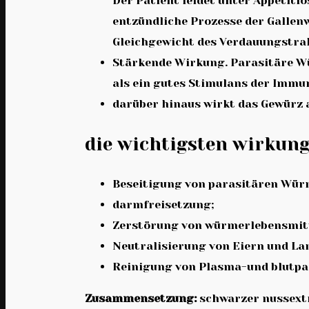
Der Patient leidet unter Appetitlo
entzündliche Prozesse der Gallen
Gleichgewicht des Verdauungstrak
Stärkende Wirkung. Parasitäre Wü
als ein gutes Stimulans der Immun
darüber hinaus wirkt das Gewürz a
die wichtigsten wirkun
Beseitigung von parasitären Wür
darmfreisetzung;
Zerstörung von würmerlebensmit
Neutralisierung von Eiern und La
Reinigung von Plasma-und blutpa
Zusammensetzung:
schwarzer nussextr