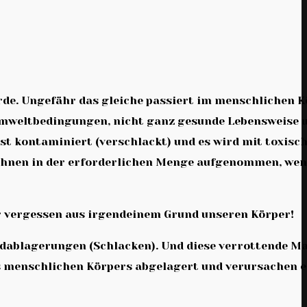
rde. Ungefähr das gleiche passiert im menschlichen K
 Umweltbedingungen, nicht ganz gesunde Lebensweise 
ist kontaminiert (verschlackt) und es wird mit toxisc
n Ihnen in der erforderlichen Menge aufgenommen, wen
ir vergessen aus irgendeinem Grund unseren Körper!
ndablagerungen (Schlacken). Und diese verrottende M
 des menschlichen Körpers abgelagert und verursachen