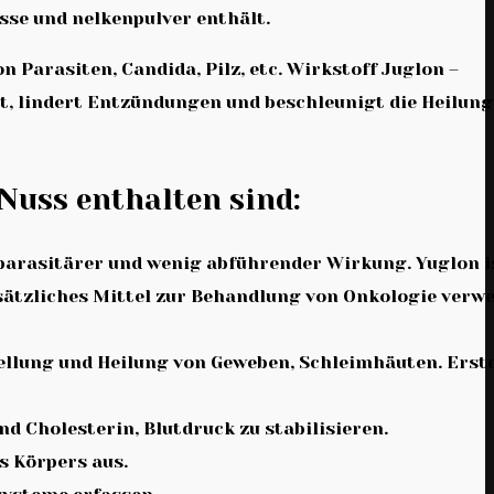
sse und nelkenpulver enthält.
 Parasiten, Candida, Pilz, etc. Wirkstoff Juglon –
, lindert Entzündungen und beschleunigt die Heilung
Nuss enthalten sind:
parasitärer und wenig abführender Wirkung. Yuglon i
usätzliches Mittel zur Behandlung von Onkologie verw
ellung und Heilung von Geweben, Schleimhäuten. Erst
nd Cholesterin, Blutdruck zu stabilisieren.
s Körpers aus.