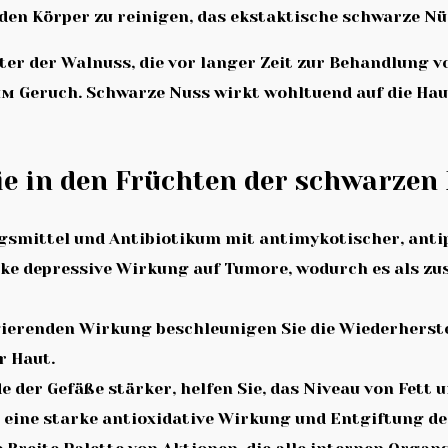
den Körper zu reinigen, das ekstaktische schwarze Nü
er der Walnuss, die vor langer Zeit zur Behandlung von
Geruch. Schwarze Nuss wirkt wohltuend auf die Haut
ie in den Früchten der schwarzen 
gsmittel und Antibiotikum mit antimykotischer, anti
arke depressive Wirkung auf Tumore, wodurch es als z
gierenden Wirkung beschleunigen Sie die Wiederherst
r Haut.
 der Gefäße stärker, helfen Sie, das Niveau von Fett u
 eine starke antioxidative Wirkung und Entgiftung de