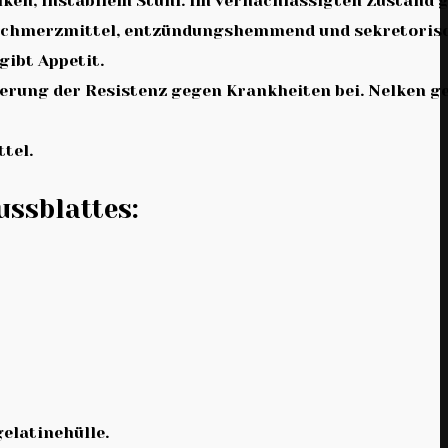
liken, instabilem Stuhl. Im vernachlässigten Zustand g
s Schmerzmittel, entzündungshemmend und sekretoris
ibt Appetit.
erung der Resistenz gegen Krankheiten bei. Nelken g
tel.
ssblattes:
elatinehülle.