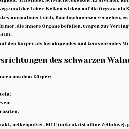
sigkeit, Schwindel, Schwäche, übelkeit, Erbrechen, Ko
wege und der Leber. Nelken wirken auf die Organe al
tes normalisiert sich, Bauchschmerzen vergehen, es g
rmer, die innere Organe befallen, tragen zur Verring
ität.
uf den Körper als beruhigendes und tonisierendes Mit
gsrichtungen des schwarzen Walnu
mern aus dem Körper;
teln;
rven;
rasiten.
akt, nelkenpulver, MCC (mikrokristalline Zellulose), g