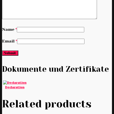
Name
*
Email
*
Dokumente und Zertifikate
Declaration
Related products