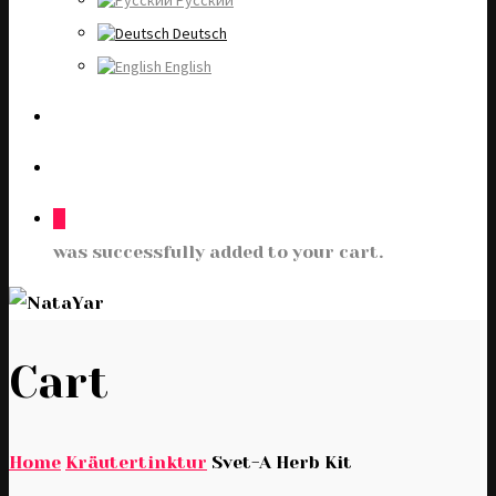
Русский
Deutsch
English
0
was successfully added to your cart.
Cart
Home
Kräutertinktur
Svet-A Herb Kit