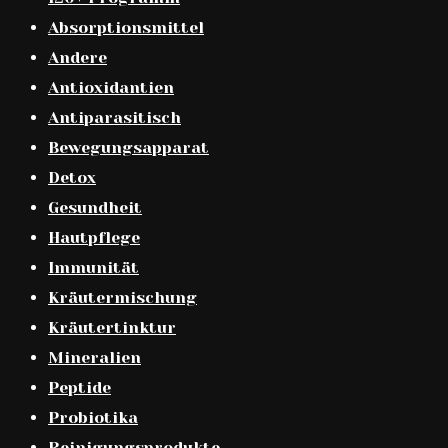
Absorptionsmittel
Andere
Antioxidantien
Antiparasitisch
Bewegungsapparat
Detox
Gesundheit
Hautpflege
Immunität
Kräutermischung
Kräutertinktur
Mineralien
Peptide
Probiotika
Reinigungsprodukte