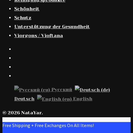
Schönheit
Schutz
Unterstützung der Gesundheit
Viorgons / Vioftana
Русский
Deutsch
English
© 2026 NataYar.
Free Shipping + Free Exchanges On All Items!