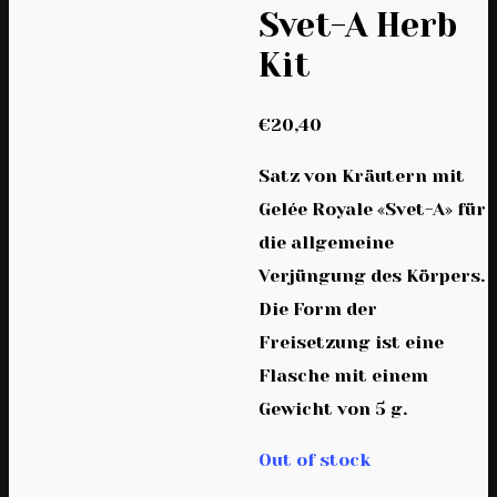
Svet-A Herb
Kit
€
20,40
Satz von Kräutern mit
Gelée Royale «Svet-A» für
die allgemeine
Verjüngung des Körpers.
Die Form der
Freisetzung ist eine
Flasche mit einem
Gewicht von 5 g.
Out of stock