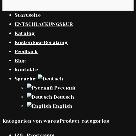
Startseite
ENTSCHLACKUNGSKUR
Katalog
Kostenlose Beratung
Feedback
Blog
Kontakte
Sprache:
Русский
Deutsch
English
Kategorien von warenProduct categories
120+ Programm