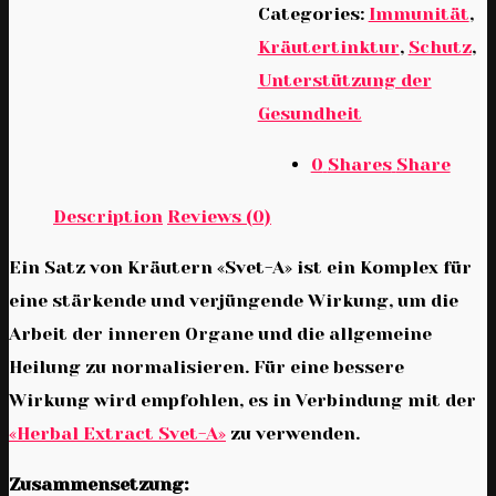
Categories:
Immunität
,
Kräutertinktur
,
Schutz
,
Unterstützung der
Gesundheit
0
Shares
Share
Description
Reviews (0)
Ein Satz von Kräutern «Svet-A» ist ein Komplex für
eine stärkende und verjüngende Wirkung, um die
Arbeit der inneren Organe und die allgemeine
Heilung zu normalisieren. Für eine bessere
Wirkung wird empfohlen, es in Verbindung mit der
«Herbal Extract Svet-A»
zu verwenden.
Zusammensetzung: