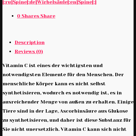
[:ru]Spine[:de]Wirbelsäule[:en]Spine[:]
0
Shares
Share
Description
Reviews (0)
Vitamin C ist eines der wichtigsten und
notwendigsten Elemente für den Menschen. Der
menschliche Körper kann es nicht selbst
synthetisieren, wodurch es notwendig ist, es in
ausreichender Menge von außen zu erhalten. Einige
Tiere sind in der Lage, Ascorbinsäure aus Glukose
zu synthetisieren, und daher ist diese Substanz für
Sie nicht unersetzlich. Vitamin C kann sich nicht