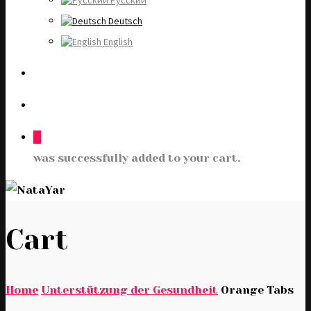
Русский
Deutsch
English
0
was successfully added to your cart.
Cart
Home
Unterstützung der Gesundheit
Orange Tabs