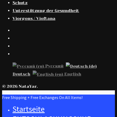
Schutz
Unterstützung der Gesundheit
Viorgons / Vioftana
Русский
Deutsch
English
© 2026 NataYar.
Free Shipping + Free Exchanges On All Items!
Startseite