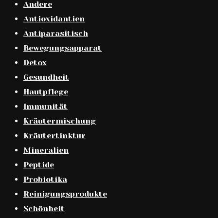
Andere
Antioxidantien
Antiparasitisch
Bewegungsapparat
Detox
Gesundheit
Hautpflege
Immunität
Kräutermischung
Kräutertinktur
Mineralien
Peptide
Probiotika
Reinigungsprodukte
Schönheit