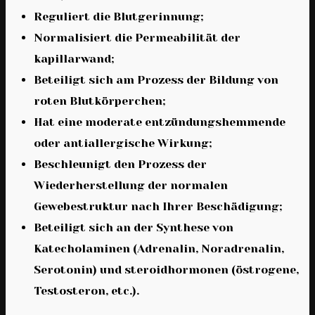
Reguliert die Blutgerinnung;
Normalisiert die Permeabilität der
kapillarwand;
Beteiligt sich am Prozess der Bildung von
roten Blutkörperchen;
Hat eine moderate entzündungshemmende
oder antiallergische Wirkung;
Beschleunigt den Prozess der
Wiederherstellung der normalen
Gewebestruktur nach Ihrer Beschädigung;
Beteiligt sich an der Synthese von
Katecholaminen (Adrenalin, Noradrenalin,
Serotonin) und steroidhormonen (östrogene,
Testosteron, etc.).