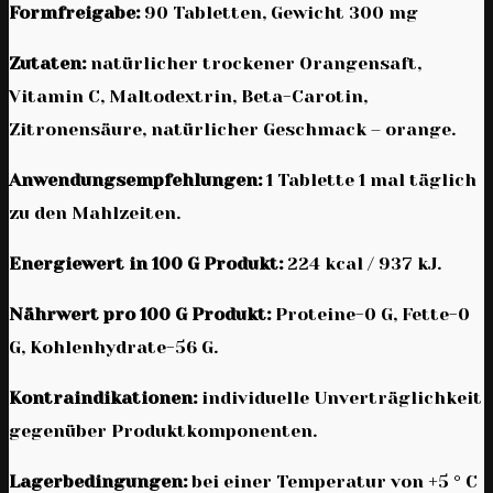
Formfreigabe:
90 Tabletten, Gewicht 300 mg
Zutaten:
natürlicher trockener Orangensaft,
Vitamin C, Maltodextrin, Beta-Carotin,
Zitronensäure, natürlicher Geschmack – orange.
Anwendungsempfehlungen:
1 Tablette 1 mal täglich
zu den Mahlzeiten.
Energiewert in 100 G Produkt:
224 kcal / 937 kJ.
Nährwert pro 100 G Produkt:
Proteine-0 G, Fette-0
G, Kohlenhydrate-56 G.
Kontraindikationen:
individuelle Unverträglichkeit
gegenüber Produktkomponenten.
Lagerbedingungen:
bei einer Temperatur von +5 ° C