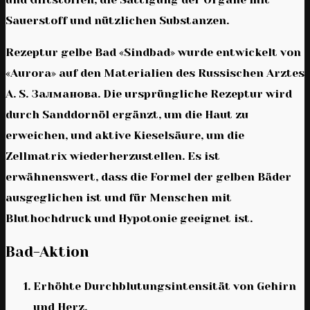
Sauerstoff und nützlichen Substanzen.
Rezeptur gelbe Bad «Sindbad» wurde entwickelt von
«Aurora» auf den Materialien des Russischen Arztes
A. S. Залманова. Die ursprüngliche Rezeptur wird
durch Sanddornöl ergänzt, um die Haut zu
erweichen, und aktive Kieselsäure, um die
Zellmatrix wiederherzustellen. Es ist
erwähnenswert, dass die Formel der gelben Bäder
ausgeglichen ist und für Menschen mit
Bluthochdruck und Hypotonie geeignet ist.
Bad-Aktion
Erhöhte Durchblutungsintensität von Gehirn
und Herz.