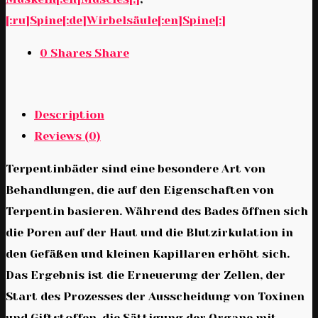
[:ru]Spine[:de]Wirbelsäule[:en]Spine[:]
0
Shares
Share
Description
Reviews (0)
Terpentinbäder sind eine besondere Art von
Behandlungen, die auf den Eigenschaften von
Terpentin basieren. Während des Bades öffnen sich
die Poren auf der Haut und die Blutzirkulation in
den Gefäßen und kleinen Kapillaren erhöht sich.
Das Ergebnis ist die Erneuerung der Zellen, der
Start des Prozesses der Ausscheidung von Toxinen
und Giftstoffen, die Sättigung der Organe mit