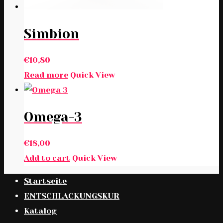
Simbion
€
10,80
Read more
Quick View
Omega-3
€
18,00
Add to cart
Quick View
Startseite
ENTSCHLACKUNGSKUR
Katalog