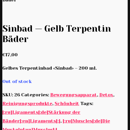
Sinbad — Gelb Terpentin
Bäder
€
17,00
Gelbes Terpentinbad «Sinbad» – 200 ml.
Out of stock
SKU:
26
Categories:
Bewegungsapparat
,
Detox
,
Reinigungsprodukte
,
Schönheit
Tags:
[:ru]Ligaments[:de]Stärkung der
Bänder[:en]Ligaments[:]
,
[:ru]Muscles[:de]Die
Muskeln[:en]Muscles[:]
,