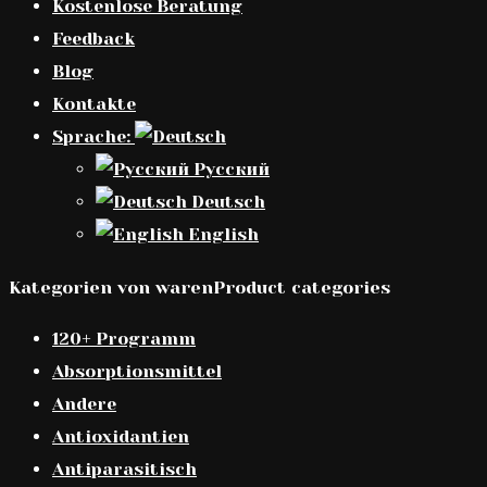
Kostenlose Beratung
Feedback
Blog
Kontakte
Sprache:
Русский
Deutsch
English
Kategorien von warenProduct categories
120+ Programm
Absorptionsmittel
Andere
Antioxidantien
Antiparasitisch