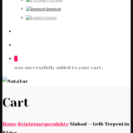
Русский
Deutsch
English
0
was successfully added to your cart.
Cart
Home
Reinigungsprodukte
Sinbad — Gelb Terpentin
Bäder