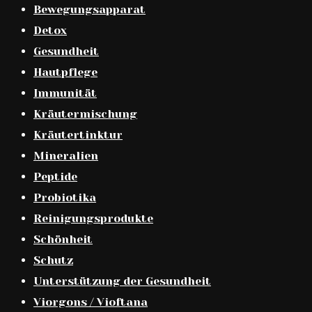
Bewegungsapparat
Detox
Gesundheit
Hautpflege
Immunität
Kräutermischung
Kräutertinktur
Mineralien
Peptide
Probiotika
Reinigungsprodukte
Schönheit
Schutz
Unterstützung der Gesundheit
Viorgons / Vioftana