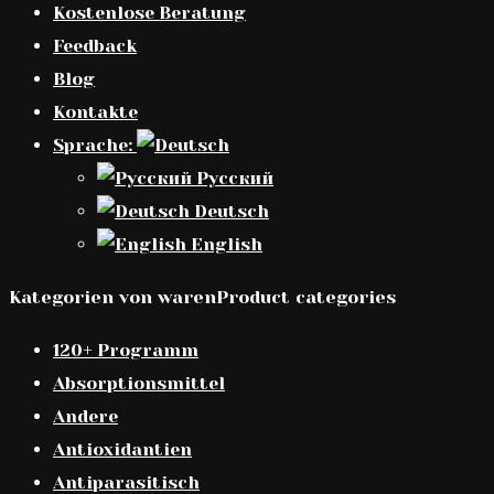
Kostenlose Beratung
Feedback
Blog
Kontakte
Sprache:
Русский
Deutsch
English
Kategorien von warenProduct categories
120+ Programm
Absorptionsmittel
Andere
Antioxidantien
Antiparasitisch