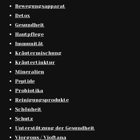
Bewegungsapparat
Detox
Gesundheit
Hautpflege
Immunität
Kräutermischung
Kräutertinktur
Mineralien
Peptide
Probiotika
Reinigungsprodukte
Schönheit
Schutz
Unterstützung der Gesundheit
Viorgons / Vioftana