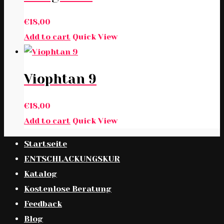
€
18,00
Add to cart
Quick View
Viophtan 9
€
18,00
Add to cart
Quick View
Startseite
ENTSCHLACKUNGSKUR
Katalog
Kostenlose Beratung
Feedback
Blog