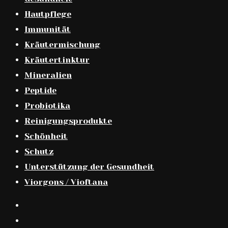
Hautpflege
Immunität
Kräutermischung
Kräutertinktur
Mineralien
Peptide
Probiotika
Reinigungsprodukte
Schönheit
Schutz
Unterstützung der Gesundheit
Viorgons / Vioftana