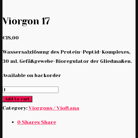
Viorgon 17
€
18,00
Wassersalzlösung des Protein-Peptid-Komplexes,
30 ml. Gefäßgewebe-Bioregulator der Gliedmaßen.
Available on backorder
Viorgon
17
Add to cart
quantity
Category:
Viorgons / Vioftana
0
Shares
Share