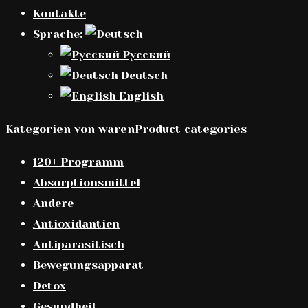
Kontakte
Sprache:
Русский
Deutsch
English
Kategorien von warenProduct categories
120+ Programm
Absorptionsmittel
Andere
Antioxidantien
Antiparasitisch
Bewegungsapparat
Detox
Gesundheit