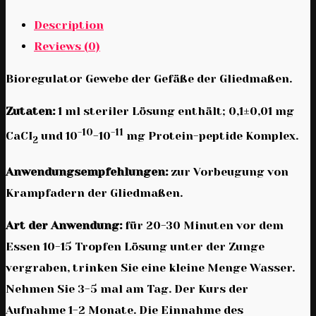
Description
Reviews (0)
Bioregulator Gewebe der Gefäße der Gliedmaßen.
Zutaten:
1 ml steriler Lösung enthält; 0,1±0,01 mg
-10
-11
СаСІ
und 10
-10
mg Protein-peptide Komplex.
2
Anwendungsempfehlungen:
zur Vorbeugung von
Krampfadern der Gliedmaßen.
Art der Anwendung:
für 20-30 Minuten vor dem
Essen 10-15 Tropfen Lösung unter der Zunge
vergraben, trinken Sie eine kleine Menge Wasser.
Nehmen Sie 3-5 mal am Tag. Der Kurs der
Aufnahme 1-2 Monate. Die Einnahme des