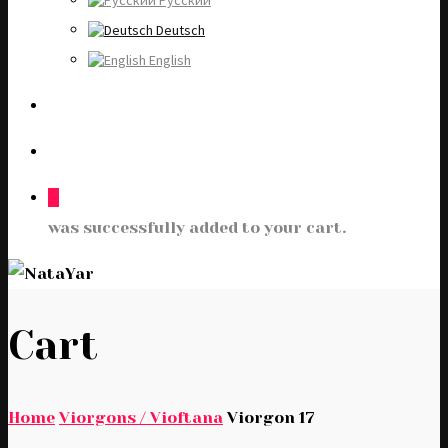
Русский
Deutsch
English
0
was successfully added to your cart.
Cart
Home
Viorgons / Vioftana
Viorgon 17