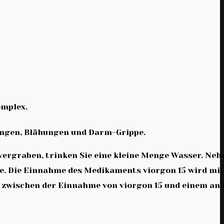
mplex.
ngen, Blähungen und Darm-Grippe.
vergraben, trinken Sie eine kleine Menge Wasser. Ne
ate. Die Einnahme des Medikaments viorgon 15 wird mit
l zwischen der Einnahme von viorgon 15 und einem an