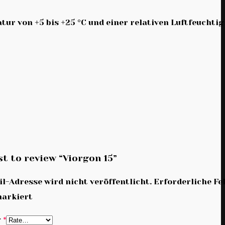
ur von +5 bis +25 °C und einer relativen Luftfeuchtig
st to review “Viorgon 15”
l-Adresse wird nicht veröffentlicht.
Erforderliche Fe
arkiert
g
*