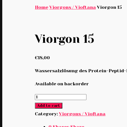
Home
Viorgons / Vioftana
Viorgon 15
Viorgon 15
€
18,00
Wassersalzlösung des Protein-Peptid
Available on backorder
Viorgon
15
Add to cart
quantity
Category:
Viorgons / Vioftana
0
Shares
Share