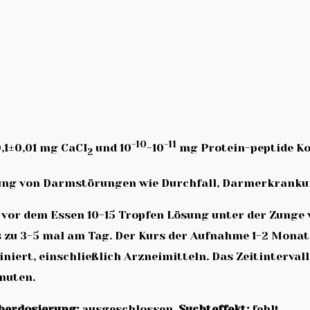
-10
-11
0,1±0,01 mg СаСІ
und 10
-10
mg Protein-peptide Ko
2
ung von Darmstörungen wie Durchfall, Darmerkranku
vor dem Essen 10-15 Tropfen Lösung unter der Zunge 
bis zu 3-5 mal am Tag. Der Kurs der Aufnahme 1-2 Mon
ert, einschließlich Arzneimitteln. Das Zeitinterval
nuten.
berdosierung:
ausgeschlossen.
Suchteffekt:
fehlt.