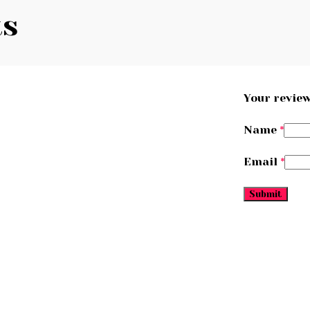
ts
Your revie
Name
*
Email
*