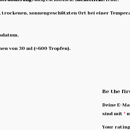
 trockenen, sonnengeschützten Ort bei einer Temperat
gsdatum.
en von 30 ml (≈600 Tropfen).
Be the fir
Deine E-Mai
sind mit
*
m
Your ratin