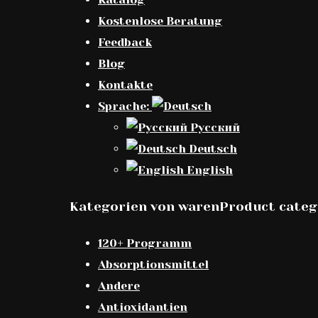
Kostenlose Beratung
Feedback
Blog
Kontakte
Sprache:
Русский
Deutsch
English
Kategorien von warenProduct categ
120+ Programm
Absorptionsmittel
Andere
Antioxidantien