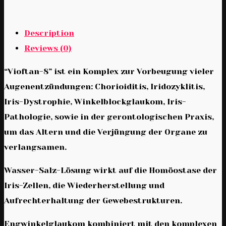
Description
Reviews (0)
“Vioftan-8” ist ein Komplex zur Vorbeugung vieler
Augenentzündungen: Chorioiditis, Iridozyklitis,
Iris-Dystrophie, Winkelblockglaukom, Iris-
Pathologie, sowie in der gerontologischen Praxis,
um das Altern und die Verjüngung der Organe zu
verlangsamen.
Wasser-Salz-Lösung wirkt auf die Homöostase der
Iris-Zellen, die Wiederherstellung und
Aufrechterhaltung der Gewebestrukturen.
Engwinkelglaukom kombiniert mit den komplexen