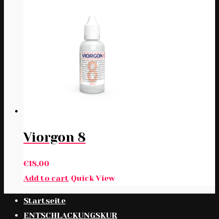
Viorgon 8
€
18,00
Add to cart
Quick View
Startseite
ENTSCHLACKUNGSKUR