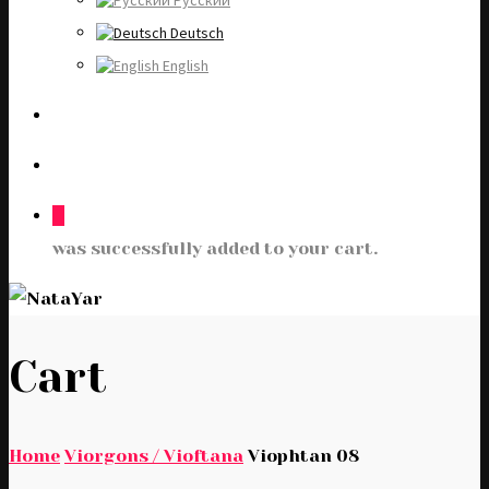
Русский
Deutsch
English
0
was successfully added to your cart.
Cart
Home
Viorgons / Vioftana
Viophtan 08