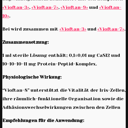
«Vioftan-3»
,
«Vioftan-7»
,
«Vioftan-9»
und
«Vioftan-
10»
.
Bei wird zusammen mit
«Vioftan-3»
und
«Vioftan-7»
.
Zusammensetzung:
1 ml sterile Lösung enthält; 0,1±0,01 mg CaSI2 und
10-10-10-11 mg Protein-Peptid-Komplex.
Physiologische Wirkung
:
“Vioftan-8” unterstützt die Vitalität der Iris-Zellen,
ihre räumlich-funktionelle Organisation sowie die
Adhäsionswechselwirkungen zwischen den Zellen
Empfehlungen für die Anwendung: