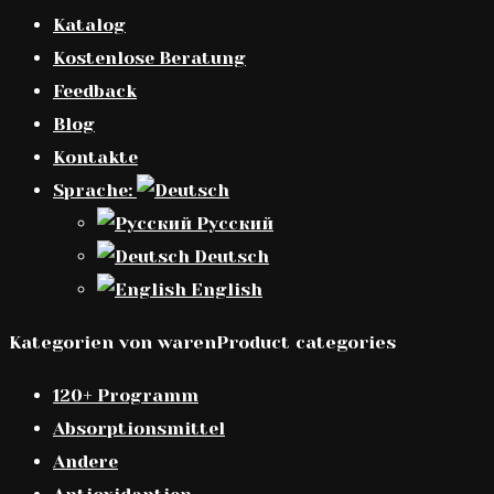
Katalog
Kostenlose Beratung
Feedback
Blog
Kontakte
Sprache:
Русский
Deutsch
English
Kategorien von warenProduct categories
120+ Programm
Absorptionsmittel
Andere