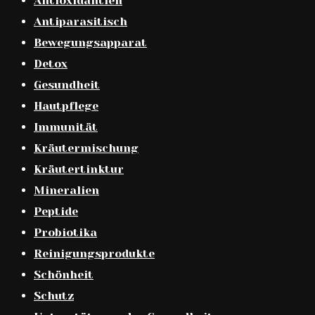
Antioxidantien
Antiparasitisch
Bewegungsapparat
Detox
Gesundheit
Hautpflege
Immunität
Kräutermischung
Kräutertinktur
Mineralien
Peptide
Probiotika
Reinigungsprodukte
Schönheit
Schutz