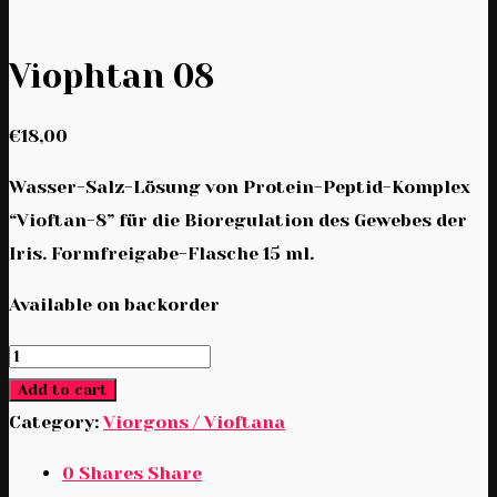
Viophtan 08
€
18,00
Wasser-Salz-Lösung von Protein-Peptid-Komplex
“Vioftan-8” für die Bioregulation des Gewebes der
Iris. Formfreigabe-Flasche 15 ml.
Available on backorder
Viophtan
08
Add to cart
quantity
Category:
Viorgons / Vioftana
0
Shares
Share